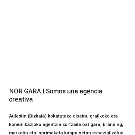
NOR GARA I Somos una agencia
creativa
Aulestin (Bizkaia) kokatutako diseinu grafikoko eta
komunikazioko agentzia sortzaile bat gara, branding,
marketin eta inprimaketa kanpainetan espezializatua.