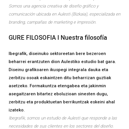
Somos una agencia creativa de diseño gráfico y
comunicación ubicada en Aulesti (Bizkaia), especializada en
branding, campañas de marketing e impresión.
GURE FILOSOFIA I Nuestra filosofía
Ibegrafik, diseinuko sektoreetan bere bezeroen
beharrei erantzuten dion Aulestiko estudio bat gara.
Diseinu grafikoaren ikuspegi integrala dauka eta
zerbitzu osoak eskaintzen ditu beharrizan guztiak
asetzeko. Formakuntza etengabea eta jakinmin
asegaitzaren bitartez eboluzioan sinesten dugu,
zerbitzu eta produktuetan berrikuntzak eskeini ahal
izateko.
Ibegrafik, somos un estudio de Aulesti que responde a las
necesidades de sus clientes en los sectores del diseño.