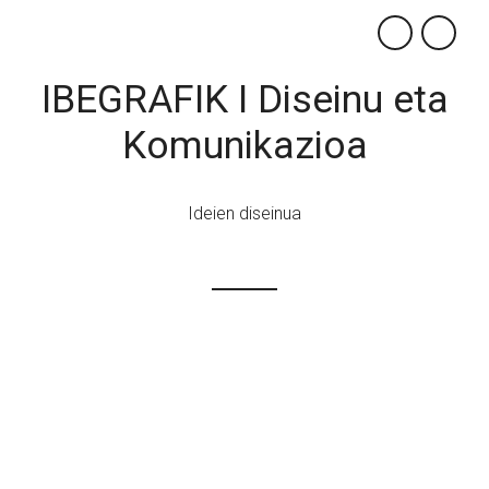
×
IBEGRAFIK I Diseinu eta
Komunikazioa
Ideien diseinua