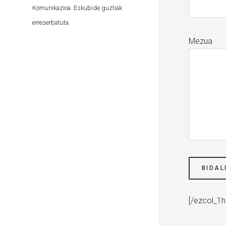
Komunikazioa. Eskubide guztiak
erreserbatuta.
Mezua
[/ezcol_1ha