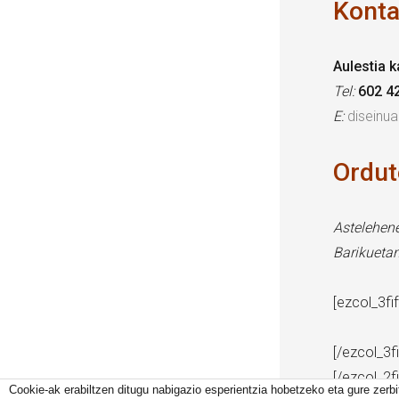
Konta
Aulestia k
Tel:
602 4
E:
diseinu
Ordut
Astelehene
Barikuetan
[ezcol_3fif
[/ezcol_3fi
[/ezcol_2f
Cookie-ak erabiltzen ditugu nabigazio esperientzia hobetzeko eta gure zerb