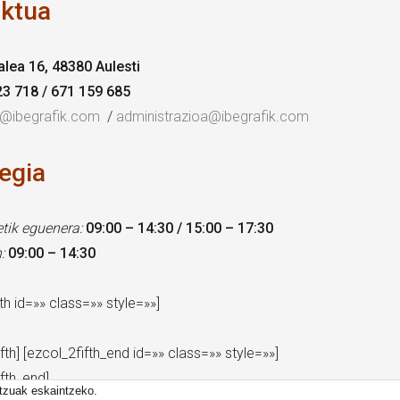
ktua
alea 16, 48380 Aulesti
23 718 / 671 159 685
a@ibegrafik.com
/
administrazioa@ibegrafik.com
egia
tik eguenera:
09:00 – 14:30 / 15:00 – 17:30
:
09:00 – 14:30
th id=»» class=»» style=»»]
fth] [ezcol_2fifth_end id=»» class=»» style=»»]
ifth_end]
itzuak eskaintzeko.