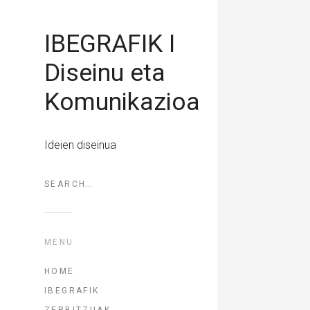
IBEGRAFIK I
Diseinu eta
Komunikazioa
Ideien diseinua
MENU
HOME
IBEGRAFIK
ZERBITZUAK