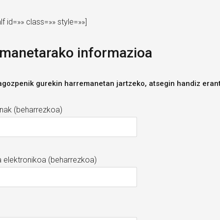
lf id=»» class=»» style=»»]
manetarako informazioa
agozpenik gurekin harremanetan jartzeko, atsegin handiz eran
enak (beharrezkoa)
 elektronikoa (beharrezkoa)