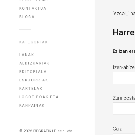
KONTAKTUA
[ezcol_1ha
BLOGA
Harre
KATEGORIAK
Ez izan er
LANAK
ALDIZKARIAK
Izen-abiz
EDITORIALA
ESKUORRIAK
KARTELAK
LOGOTIPOAK ETA
Zure posta
KANPAINAK
Gaia
© 2026 IBEGRAFIK I Diseinu eta