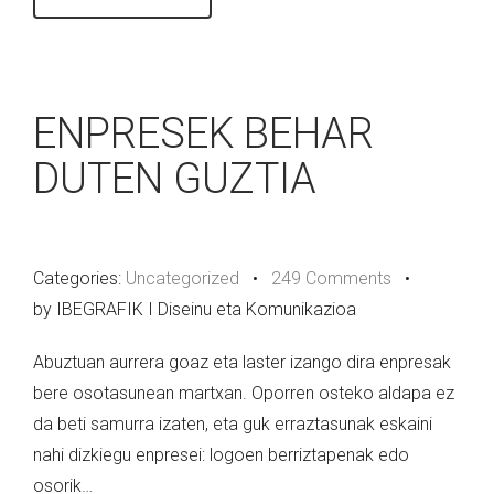
ENPRESEK BEHAR
DUTEN GUZTIA
Categories:
Uncategorized
•
249 Comments
•
by IBEGRAFIK I Diseinu eta Komunikazioa
Abuztuan aurrera goaz eta laster izango dira enpresak
bere osotasunean martxan. Oporren osteko aldapa ez
da beti samurra izaten, eta guk erraztasunak eskaini
nahi dizkiegu enpresei: logoen berriztapenak edo
osorik…