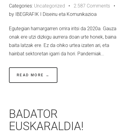
Categories:
Uncategorized
•
2.587 Comments
•
by IBEGRAFIK I Diseinu eta Komunikazioa
Egutegian hamargarren orrira iritsi da 2020a. Gauza
onak ere utzi dizkigu aurrera doan urte honek, baina
baita latzak ere. Ez da ohiko urtea izaten ari, eta
hainbat sektoretan igarri da hori. Pandemiak…
READ MORE →
BADATOR
EUSKARALDIA!