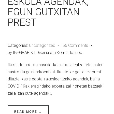
ESKOLA AGENDAK,
EGUN GUTXITAN
PREST
Categories:
Uncategorized
•
56 Comments
•
by IBEGRAFIK I Diseinu eta Komunikazioa
Ikasturte arraroa hasi da ikasle batzuentzat eta laster
hasiko da gainerakoentzat. Ikastetxe gehienek prest
dituzte ikasle edota irakasleentzako agendak, baina
COVID-19ak eragindako egoera zail honetan batzuek
zaila izan dute agendak…
READ MORE →