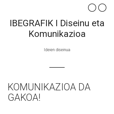
×
IBEGRAFIK I Diseinu eta
Komunikazioa
Ideien diseinua
KOMUNIKAZIOA DA
GAKOA!