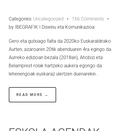
Categories:
Uncategorized
•
166 Comments
•
by IBEGRAFIK I Diseinu eta Komunikazioa
Gero eta gutxiago falta da 2020ko Euskaraldirako.
Aurten, azaroaren 20tik abenduaren 4ra egingo da.
Aurreko edizioan bezala (2018an), Ahobizi eta
Belarriprest rolak hartzeko aukera egongo da:
lehenengoak euskaraz ulertzen duenarekin…
READ MORE →