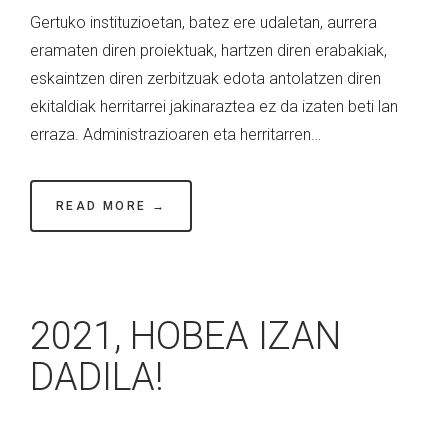
Gertuko instituzioetan, batez ere udaletan, aurrera
eramaten diren proiektuak, hartzen diren erabakiak,
eskaintzen diren zerbitzuak edota antolatzen diren
ekitaldiak herritarrei jakinaraztea ez da izaten beti lan
erraza. Administrazioaren eta herritarren…
READ MORE →
2021, HOBEA IZAN
DADILA!