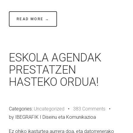
READ MORE →
ESKOLA AGENDAK
PRESTATZEN
HASTEKO ORDUA!
Categories:
Uncategorized
•
383 Comments
•
by IBEGRAFIK I Diseinu eta Komunikazioa
Ez ohiko ikasturtea aurrera doa, eta datorrenerako