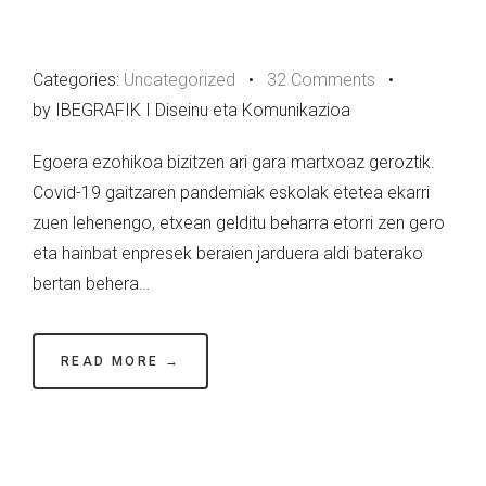
Categories:
Uncategorized
•
32 Comments
•
by IBEGRAFIK I Diseinu eta Komunikazioa
Egoera ezohikoa bizitzen ari gara martxoaz geroztik.
Covid-19 gaitzaren pandemiak eskolak etetea ekarri
zuen lehenengo, etxean gelditu beharra etorri zen gero
eta hainbat enpresek beraien jarduera aldi baterako
bertan behera…
READ MORE →