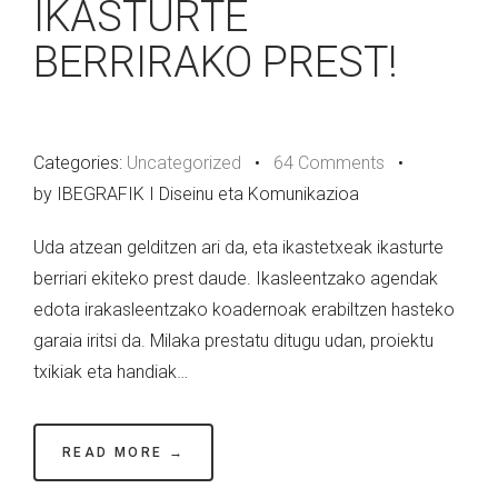
IKASTURTE
BERRIRAKO PREST!
Categories:
Uncategorized
•
64 Comments
•
by IBEGRAFIK I Diseinu eta Komunikazioa
Uda atzean gelditzen ari da, eta ikastetxeak ikasturte
berriari ekiteko prest daude. Ikasleentzako agendak
edota irakasleentzako koadernoak erabiltzen hasteko
garaia iritsi da. Milaka prestatu ditugu udan, proiektu
txikiak eta handiak…
READ MORE →