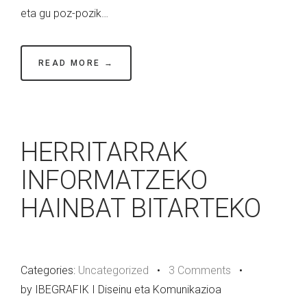
eta gu poz-pozik…
READ MORE →
HERRITARRAK
INFORMATZEKO
HAINBAT BITARTEKO
Categories:
Uncategorized
•
3 Comments
•
by IBEGRAFIK I Diseinu eta Komunikazioa