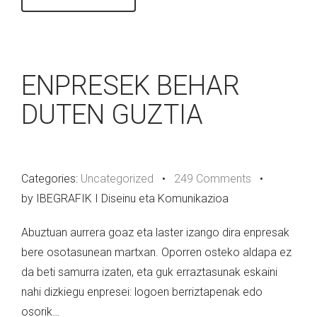
ENPRESEK BEHAR
DUTEN GUZTIA
Categories:
Uncategorized
•
249 Comments
•
by IBEGRAFIK I Diseinu eta Komunikazioa
Abuztuan aurrera goaz eta laster izango dira enpresak
bere osotasunean martxan. Oporren osteko aldapa ez
da beti samurra izaten, eta guk erraztasunak eskaini
nahi dizkiegu enpresei: logoen berriztapenak edo
osorik…