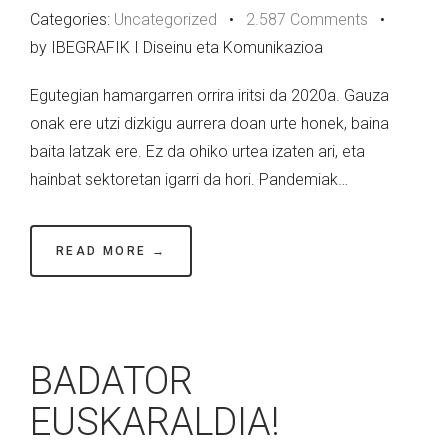
Categories:
Uncategorized
•
2.587 Comments
•
by IBEGRAFIK I Diseinu eta Komunikazioa
Egutegian hamargarren orrira iritsi da 2020a. Gauza
onak ere utzi dizkigu aurrera doan urte honek, baina
baita latzak ere. Ez da ohiko urtea izaten ari, eta
hainbat sektoretan igarri da hori. Pandemiak…
READ MORE →
BADATOR
EUSKARALDIA!