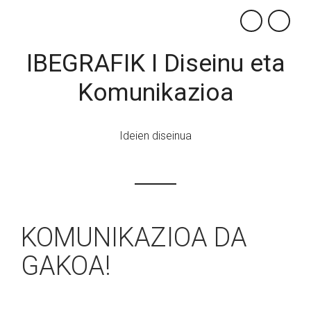
×
IBEGRAFIK I Diseinu eta
Komunikazioa
Ideien diseinua
KOMUNIKAZIOA DA
GAKOA!