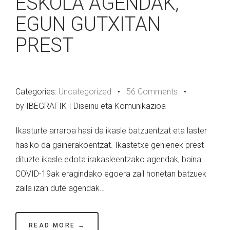
ESKOLA AGENDAK,
EGUN GUTXITAN
PREST
Categories:
Uncategorized
•
56 Comments
•
by IBEGRAFIK I Diseinu eta Komunikazioa
Ikasturte arraroa hasi da ikasle batzuentzat eta laster
hasiko da gainerakoentzat. Ikastetxe gehienek prest
dituzte ikasle edota irakasleentzako agendak, baina
COVID-19ak eragindako egoera zail honetan batzuek
zaila izan dute agendak…
READ MORE →