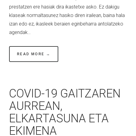
prestatzen ere hasiak dira ikastetxe asko. Ez dakigu
klaseak normaltasunez hasiko diren irailean, baina hala
izan edo ez, ikasleek beraien eginbeharra antolatzeko
agendak…
READ MORE →
COVID-19 GAITZAREN
AURREAN,
ELKARTASUNA ETA
EKIMENA