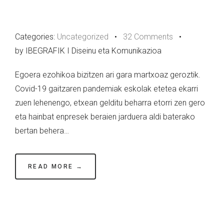
Categories:
Uncategorized
•
32 Comments
•
by IBEGRAFIK I Diseinu eta Komunikazioa
Egoera ezohikoa bizitzen ari gara martxoaz geroztik.
Covid-19 gaitzaren pandemiak eskolak etetea ekarri
zuen lehenengo, etxean gelditu beharra etorri zen gero
eta hainbat enpresek beraien jarduera aldi baterako
bertan behera…
READ MORE →