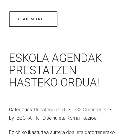
READ MORE →
ESKOLA AGENDAK
PRESTATZEN
HASTEKO ORDUA!
Categories:
Uncategorized
•
383 Comments
•
by IBEGRAFIK I Diseinu eta Komunikazioa
Ez ohiko ikasturtea aurrera doa, eta datorrenerako