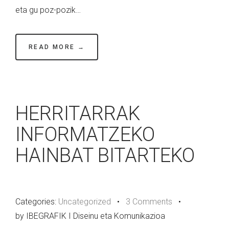
eta gu poz-pozik…
READ MORE →
HERRITARRAK
INFORMATZEKO
HAINBAT BITARTEKO
Categories:
Uncategorized
•
3 Comments
•
by IBEGRAFIK I Diseinu eta Komunikazioa