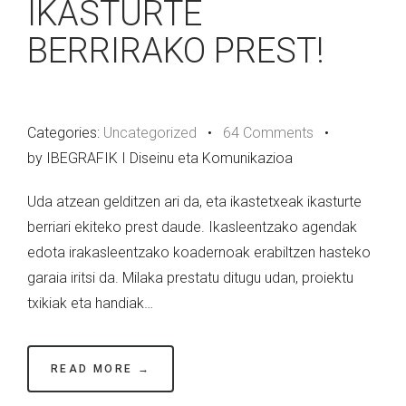
IKASTURTE
BERRIRAKO PREST!
Categories:
Uncategorized
•
64 Comments
•
by IBEGRAFIK I Diseinu eta Komunikazioa
Uda atzean gelditzen ari da, eta ikastetxeak ikasturte
berriari ekiteko prest daude. Ikasleentzako agendak
edota irakasleentzako koadernoak erabiltzen hasteko
garaia iritsi da. Milaka prestatu ditugu udan, proiektu
txikiak eta handiak…
READ MORE →