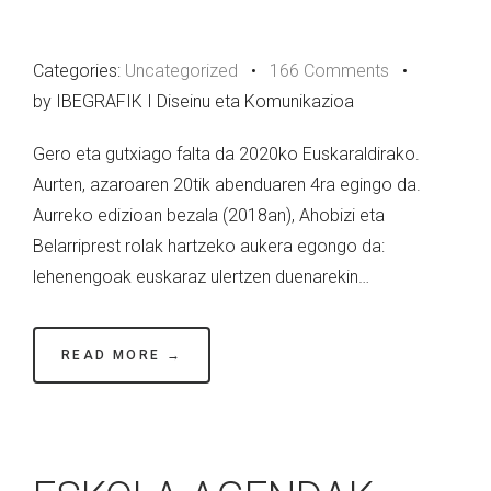
Categories:
Uncategorized
•
166 Comments
•
by IBEGRAFIK I Diseinu eta Komunikazioa
Gero eta gutxiago falta da 2020ko Euskaraldirako.
Aurten, azaroaren 20tik abenduaren 4ra egingo da.
Aurreko edizioan bezala (2018an), Ahobizi eta
Belarriprest rolak hartzeko aukera egongo da:
lehenengoak euskaraz ulertzen duenarekin…
READ MORE →