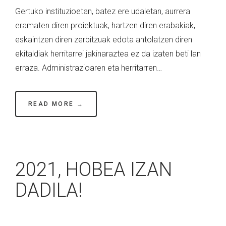
Gertuko instituzioetan, batez ere udaletan, aurrera
eramaten diren proiektuak, hartzen diren erabakiak,
eskaintzen diren zerbitzuak edota antolatzen diren
ekitaldiak herritarrei jakinaraztea ez da izaten beti lan
erraza. Administrazioaren eta herritarren…
READ MORE →
2021, HOBEA IZAN
DADILA!