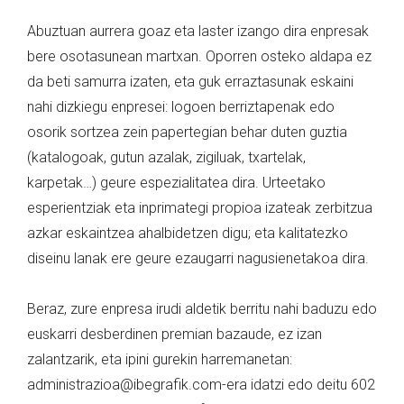
Abuztuan aurrera goaz eta laster izango dira enpresak
bere osotasunean martxan. Oporren osteko aldapa ez
da beti samurra izaten, eta guk erraztasunak eskaini
nahi dizkiegu enpresei: logoen berriztapenak edo
osorik sortzea zein papertegian behar duten guztia
(katalogoak, gutun azalak, zigiluak, txartelak,
karpetak…) geure espezialitatea dira. Urteetako
esperientziak eta inprimategi propioa izateak zerbitzua
azkar eskaintzea ahalbidetzen digu; eta kalitatezko
diseinu lanak ere geure ezaugarri nagusienetakoa dira.
Beraz, zure enpresa irudi aldetik berritu nahi baduzu edo
euskarri desberdinen premian bazaude, ez izan
zalantzarik, eta ipini gurekin harremanetan:
administrazioa@ibegrafik.com-era idatzi edo deitu 602