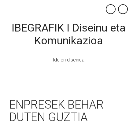
×
IBEGRAFIK I Diseinu eta
Komunikazioa
Ideien diseinua
ENPRESEK BEHAR
DUTEN GUZTIA