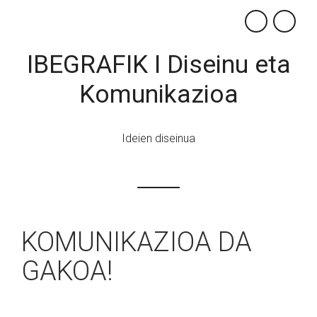
×
IBEGRAFIK I Diseinu eta
Komunikazioa
Ideien diseinua
KOMUNIKAZIOA DA
GAKOA!