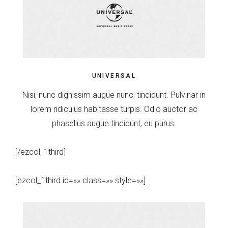
UNIVERSAL
Nisi, nunc dignissim augue nunc, tincidunt. Pulvinar in
lorem ridiculus habitasse turpis. Odio auctor ac
phasellus augue tincidunt, eu purus.
[/ezcol_1third]
[ezcol_1third id=»» class=»» style=»»]