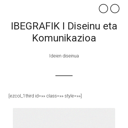
×
IBEGRAFIK I Diseinu eta
Komunikazioa
Ideien diseinua
[ezcol_1third id=»» class=»» style=»»]