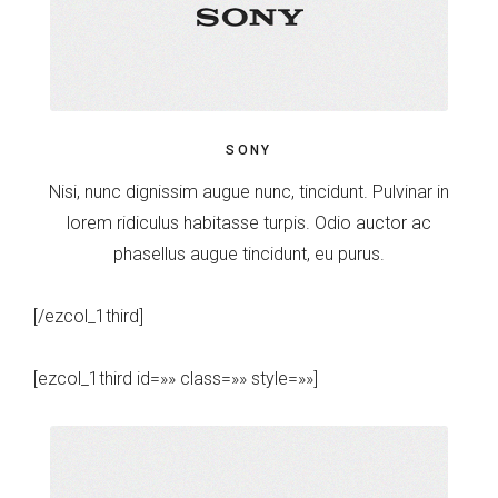
SONY
Nisi, nunc dignissim augue nunc, tincidunt. Pulvinar in
lorem ridiculus habitasse turpis. Odio auctor ac
phasellus augue tincidunt, eu purus.
[/ezcol_1third]
[ezcol_1third id=»» class=»» style=»»]