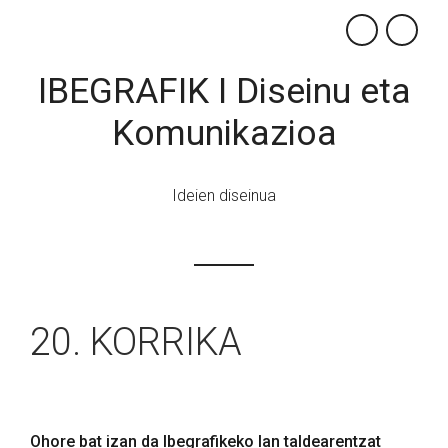
×
IBEGRAFIK I Diseinu eta
Komunikazioa
Ideien diseinua
20. KORRIKA
Ohore bat izan da Ibegrafikeko lan taldearentzat