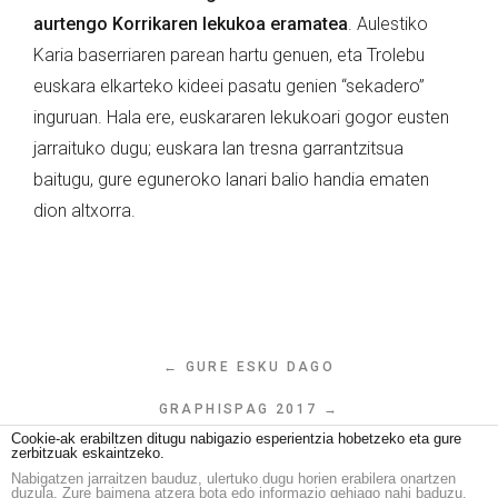
aurtengo Korrikaren lekukoa eramatea
. Aulestiko
Karia baserriaren parean hartu genuen, eta Trolebu
euskara elkarteko kideei pasatu genien “sekadero”
inguruan. Hala ere, euskararen lekukoari gogor eusten
jarraituko dugu; euskara lan tresna garrantzitsua
baitugu, gure eguneroko lanari balio handia ematen
dion altxorra.
← GURE ESKU DAGO
GRAPHISPAG 2017 →
Cookie-ak erabiltzen ditugu nabigazio esperientzia hobetzeko eta gure
zerbitzuak eskaintzeko.
Nabigatzen jarraitzen bauduz, ulertuko dugu horien erabilera onartzen
duzula. Zure baimena atzera bota edo informazio gehiago nahi baduzu,