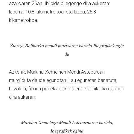
azaroaren 26an. Ibilbide bi egongo dira aukeran:
laburra, 10,8 kilometrokoa; eta luzea, 25,8
kilometrokoa.
Ziortza-Bolibarko mendi martxaren kartela Ibegrafikek egin
du
Azkenik, Markina-Xemeinen Mendi Asteburuan
murgilduta daude egunotan. Lau egunetan banatuta,
hitzaldia, filmen proiekzioak, irteera eta ibilaldia egongo
dira aukeran.
Markina-Xemeingo Mendi Asteburuaren kartela,
Ibegrafikek egina