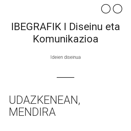
×
IBEGRAFIK I Diseinu eta
Komunikazioa
Ideien diseinua
UDAZKENEAN,
MENDIRA