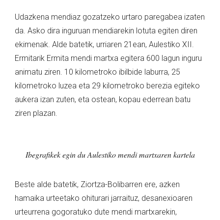
Udazkena mendiaz gozatzeko urtaro paregabea izaten
da. Asko dira inguruan mendiarekin lotuta egiten diren
ekimenak. Alde batetik, urriaren 21ean, Aulestiko XII.
Ermitarik Ermita mendi martxa egitera 600 lagun inguru
animatu ziren. 10 kilometroko ibilbide laburra, 25
kilometroko luzea eta 29 kilometroko berezia egiteko
aukera izan zuten, eta ostean, kopau ederrean batu
ziren plazan.
Ibegrafikek egin du Aulestiko mendi martxaren kartela
Beste alde batetik, Ziortza-Bolibarren ere, azken
hamaika urteetako ohiturari jarraituz, desanexioaren
urteurrena gogoratuko dute mendi martxarekin,