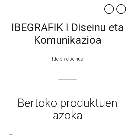
×
IBEGRAFIK I Diseinu eta
Komunikazioa
Ideien diseinua
Bertoko produktuen
azoka