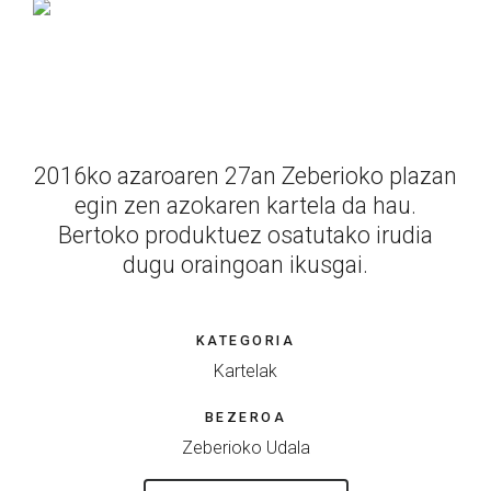
2016ko azaroaren 27an Zeberioko plazan
egin zen azokaren kartela da hau.
Bertoko produktuez osatutako irudia
dugu oraingoan ikusgai.
KATEGORIA
Kartelak
BEZEROA
Zeberioko Udala