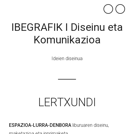
×
IBEGRAFIK I Diseinu eta
Komunikazioa
Ideien diseinua
LERTXUNDI
ESPAZIOA-LURRA-DENBORA
liburuaren diseinu,
maketazioa eta inprimaketa.